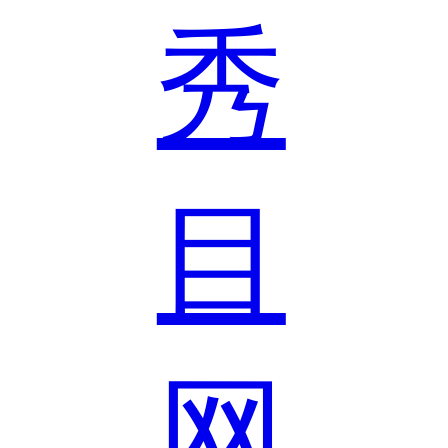
秀
目
网