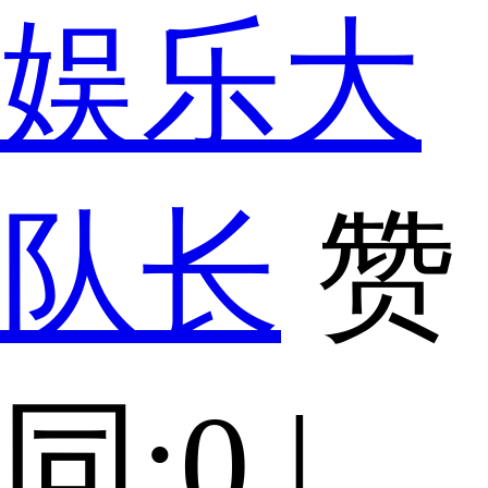
娱乐大
队长
赞
同:0 |