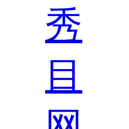
秀
目
网