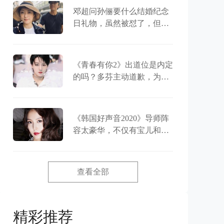
邓超问孙俪要什么结婚纪念
日礼物，虽然被怼了，但两
人之间一直恩爱
《青春有你2》出道位是内定
的吗？多芬主动道歉，为刘
雨昕澄清事实
《韩国好声音2020》导师阵
容太豪华，不仅有宝儿和成
时京，竟然还有金钟国
查看全部
精彩推荐