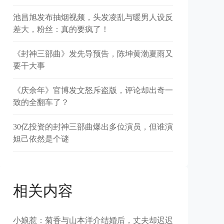
池昌旭发布抽烟视频，头发凌乱与暖男人设反
差大，粉丝：真的要疯了！
《封神三部曲》发先导预告，陈坤黄渤夏雨又
要干大事
《庆余年》官博发文怒斥盗版，评论却出奇一
致的全翻车了？
30亿投资的封神三部曲爆出多位演员，但谁演
妲己依然是个谜
相关内容
小娘惹：菊香与山本洋介结婚后，丈夫却迟迟