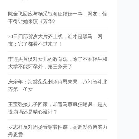
陈金飞回应与杨采钰领证结婚一事，网友：怪
不得让她来演《芳华》
20日四部贺岁大片齐上线，谁才是黑马，网
友：完了都看不过来了！
李连杰首谈对女儿的教育观，除了不准轻生和
大学不能怀孕外，第三条亮了
庆余年：海棠朵朵刺杀肖恩未果，范闲智斗北
齐第一圣女
王宝强接儿子回家，却遭马蓉疯狂嘲讽，是人
设崩塌还是精心设计？
罗志祥反对周扬青穿着性感，高调发微博实力
秀恩爱