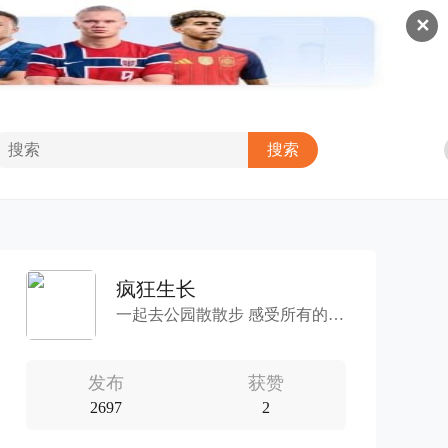
✕
疯狂生长
一起去公园散散步 感受所有的风和阳光
发布
获赞
2697
2