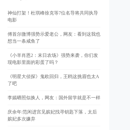
神仙打架！杜琪峰徐克等7位名导将共同执导
电影
傅首尔微博强势示爱老公，网友：看到这我也
想当一条咸鱼了
《小羊肖恩2：末日农场》强势来袭，你们发
现电影里面的彩蛋了吗？
《明星大侦探》鬼欧回归，王鸥这挑眉也太A
了吧
李嫣晒照似换人，网友：国外留学就是不一样
庆余年:范闲进宫见嫔妃找寻钥匙下落，太后
嫔妃多次嫌弃