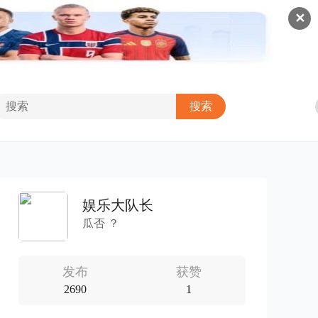
✕
娱乐大队长
瓜否 ？
发布
获赞
2690
1