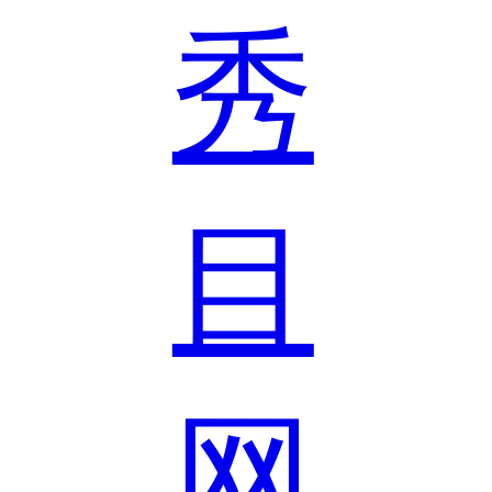
秀
目
网