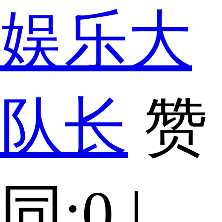
娱乐大
队长
赞
同:0 |