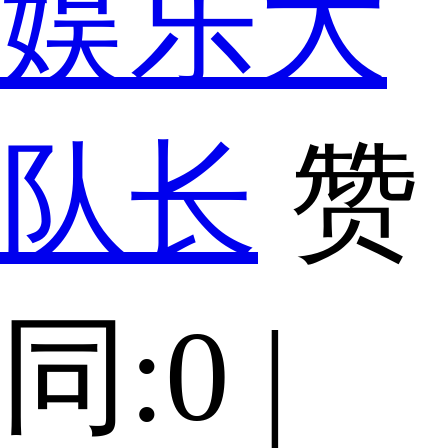
娱乐大
队长
赞
同:0 |