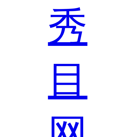
秀
目
网