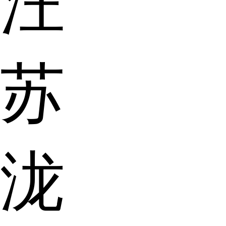
汪
苏
泷