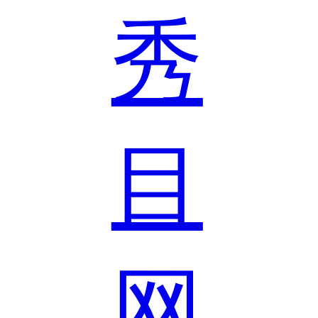
秀
目
网