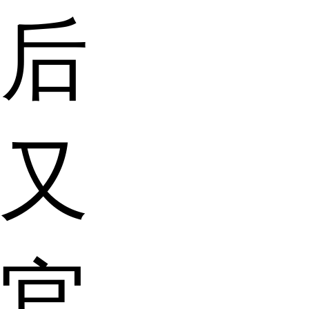
后
又
官