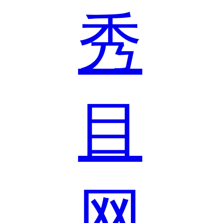
秀
目
网