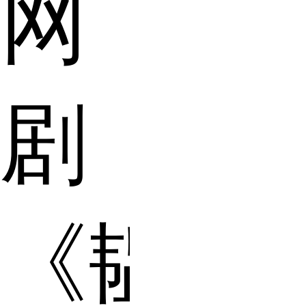
网
剧
《韫