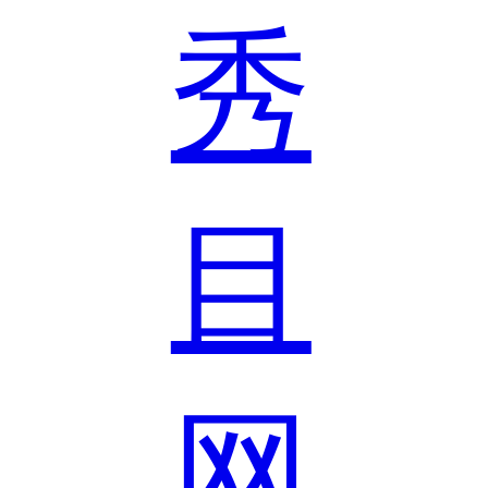
秀
目
网