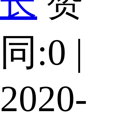
长
赞
同:0 |
2020-