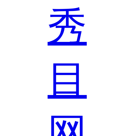
秀
目
网