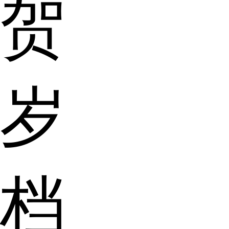
贺
岁
档