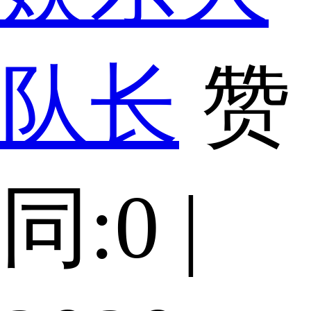
队长
赞
同:0 |