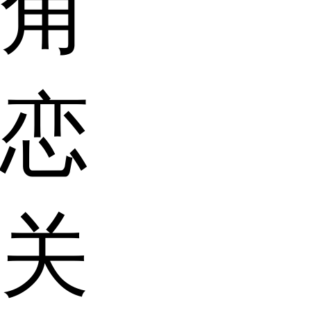
角
恋
关