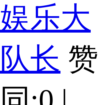
娱乐大
队长
赞
同:0 |