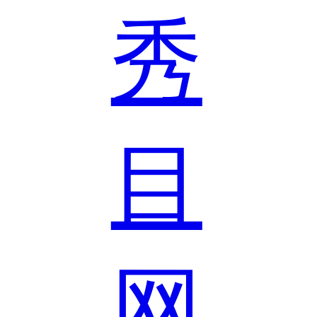
秀
目
网