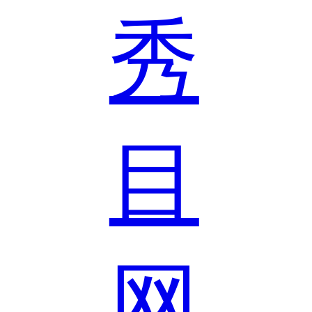
秀
目
网