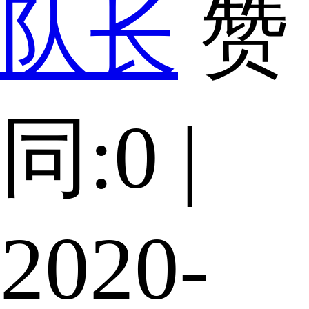
队长
赞
同:0 |
2020-