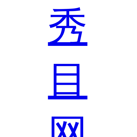
秀
目
网