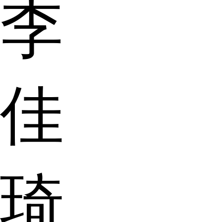
李
佳
琦