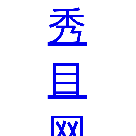
秀
目
网