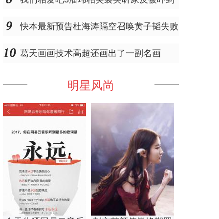
快本最新预告杜海涛隔空召唤黄子韬失败
葛天画画技术高超还画出了一副名画
明星风尚