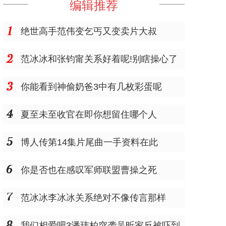
编辑推荐
绝世高手范伟变乞丐又变卖片大叔
范冰冰和张钧甯关系好着呢!别瞎操心了
你能看到神偷奶爸3中有几枚彩蛋呢
夏至未至收官在即你想留住哪个人
博人传第14集片尾曲一手资料在此
你是否也在感叹军师联盟曹操之死
范冰冰李冰冰关系绝对不像传言那样
我们相爱吧3潘玮柏突袭吴昕家反被吓到