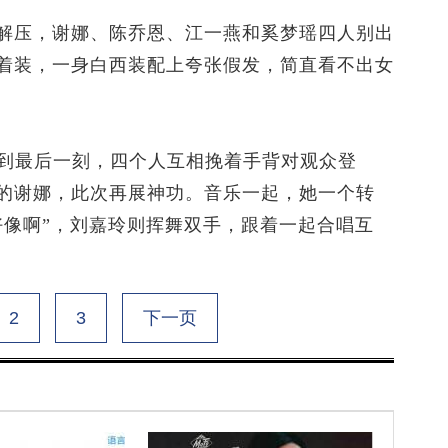
压，谢娜、陈乔恩、江一燕和奚梦瑶四人别出
着装，一身白西装配上夸张假发，简直看不出女
到最后一刻，四个人互相挽着手背对观众登
的谢娜，此次再展神功。音乐一起，她一个转
好像啊”，刘嘉玲则挥舞双手，跟着一起合唱互
2
3
下一页