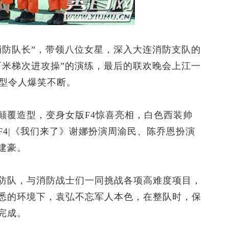
防队长”，带领八位女星，深入大连消防支队的
百米梯次进攻操”的演练，最后的联欢晚会上江一
造型令人爆笑不断。
覆造型，变身女版F4惊喜亮相，白色西装帅
4|《我们来了》谢娜扮演周渝民、陈乔恩扮演
建豪。
队，与消防战士们一同挑战各项高难度项目，
悉的环境下，袁弘不忘军人本色，在整队时，保
完成。