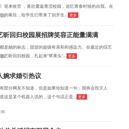
》迎来收官 ，蒋欣重返青涩校园，追忆青春时候的自我。在
份的蒋欣，给学生们带来了别开生...
更多
:13
艺昕回归校园展招牌笑容正能量满满
都是她的标志，甜甜的超级有亲和和感染力。在最近的综艺
艺昕回归校园，扎起来“苹果头”...
更多
:18
人婉求婚引热议
有部分网友不知道，但是如果你知道一句：我将会毁灭人
道这是某个机器人说的，这个句话正是...
更多
:05