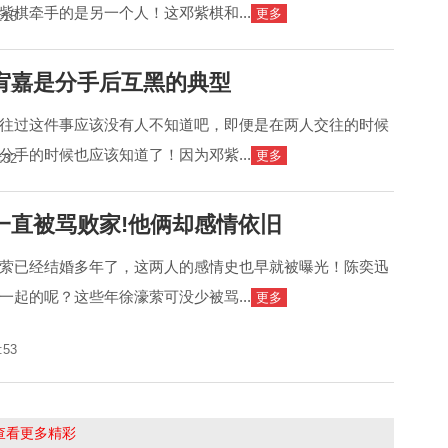
紫棋牵手的是另一个人！这邓紫棋和...
更多
:15
宥嘉是分手后互黑的典型
往过这件事应该没有人不知道吧，即便是在两人交往的时候
分手的时候也应该知道了！因为邓紫...
更多
:32
一直被骂败家!他俩却感情依旧
萦已经结婚多年了，这两人的感情史也早就被曝光！陈奕迅
一起的呢？这些年徐濠萦可没少被骂...
更多
:53
击查看更多精彩