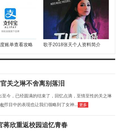
年度账单查看攻略
歌手2018张天个人资料简介
收官关之琳不舍离别落泪
出至今，已经圆满的结束了，回忆点滴，至情至性的关之琳
在节目中的表现也让我们领略到了女神...
更多
:52
官蒋欣重返校园追忆青春