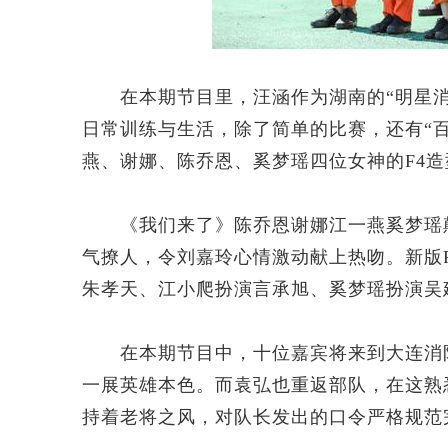
在本期节目里，汪涵作为湖南的“明星消
日常训练与生活，除了简单的比赛，还有“
燕、谢娜、陈乔恩、奚梦瑶四位女神的F4
《我们来了》陈乔恩谢娜江一燕奚梦瑶颠
气撩人，令刘嘉玲心情激动献上热吻。新版F
朱孝天、江小爬扮演言承旭、奚梦瑶扮演吴
在本期节目中，十位嘉宾将来到大连消防
一展英雄本色。而袁弘也重返部队，在这熟
持着老将之风，对队长发出的口令严格规范