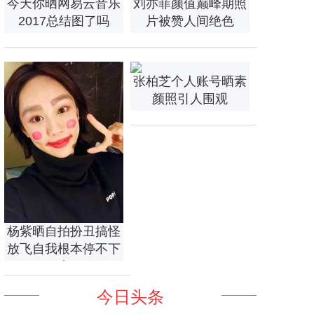
今天你晒网易云音乐
刘亦菲颜值巅峰期照
2017总结图了吗
片被赞人间绝色
张柏芝个人账号晒素
颜照引人围观
杨紫晒自拍扮丑搞怪
放飞自我根本停不下
来
今日头条