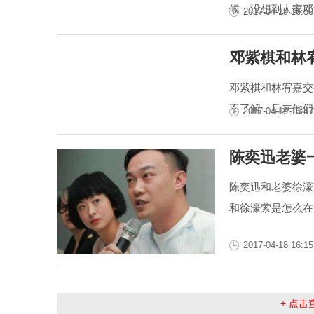
候，没想到人家邓
2017-04-19 16:50
邓紫棋和林
邓紫棋和林宥嘉交
不了解，后来他们
2017-04-19 16:47
陈奕迅老婆
陈奕迅和老婆徐濠
和徐濠萦是怎么在
2017-04-18 16:15
+ 点