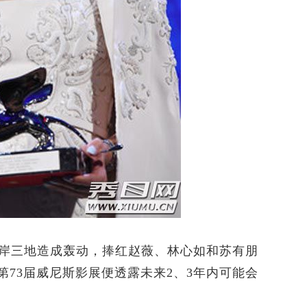
岸三地造成轰动，捧红赵薇、林心如和苏有朋
73届威尼斯影展便透露未来2、3年内可能会