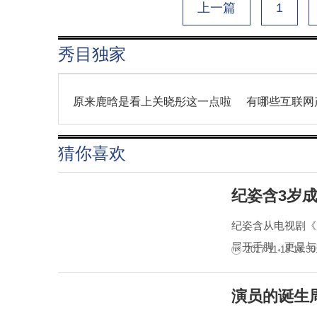
上一篇
1
秀目独家
原来鹿晗是看上关晓彤这一点啦
有哪些互联网
猜你喜欢
纪姿含3岁
纪姿含从电视剧《
展开手脚，更是与
2017-11-18 18:30
演员的诞生