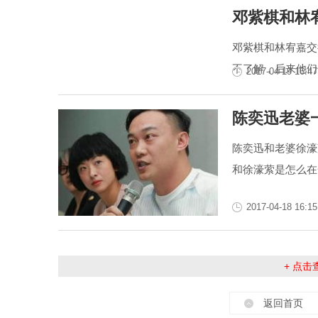
邓紫棋和林
邓紫棋和林宥嘉交
不了解，后来他们
2017-04-19 16:47
陈奕迅老婆
陈奕迅和老婆徐濠
和徐濠萦是怎么在
2017-04-18 16:15
+ 点
返回首页