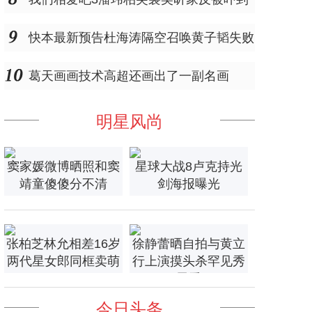
快本最新预告杜海涛隔空召唤黄子韬失败
葛天画画技术高超还画出了一副名画
明星风尚
窦家媛微博晒照和窦
星球大战8卢克持光
靖童傻傻分不清
剑海报曝光
张柏芝林允相差16岁
徐静蕾晒自拍与黄立
两代星女郎同框卖萌
行上演摸头杀罕见秀
恩爱
今日头条