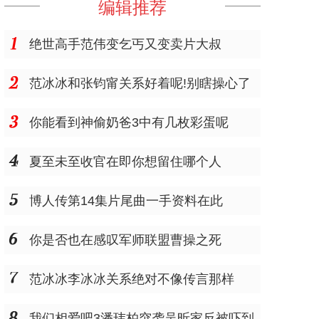
编辑推荐
绝世高手范伟变乞丐又变卖片大叔
范冰冰和张钧甯关系好着呢!别瞎操心了
你能看到神偷奶爸3中有几枚彩蛋呢
夏至未至收官在即你想留住哪个人
博人传第14集片尾曲一手资料在此
你是否也在感叹军师联盟曹操之死
范冰冰李冰冰关系绝对不像传言那样
我们相爱吧3潘玮柏突袭吴昕家反被吓到