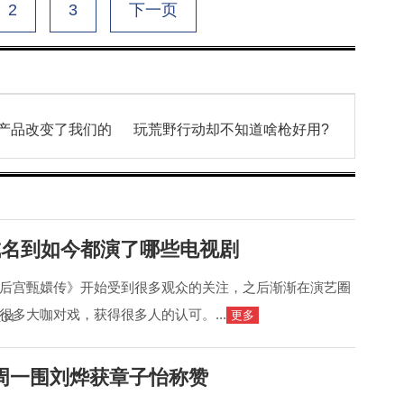
2
3
下一页
产品改变了我们的
玩荒野行动却不知道啥枪好用?
成名到如今都演了哪些电视剧
后宫甄嬛传》开始受到很多观众的关注，之后渐渐在演艺圈
很多大咖对戏，获得很多人的认可。...
更多
:34
周一围刘烨获章子怡称赞