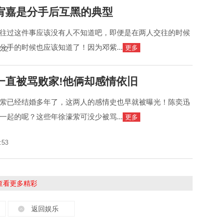
宥嘉是分手后互黑的典型
往过这件事应该没有人不知道吧，即便是在两人交往的时候
分手的时候也应该知道了！因为邓紫...
更多
:32
一直被骂败家!他俩却感情依旧
萦已经结婚多年了，这两人的感情史也早就被曝光！陈奕迅
一起的呢？这些年徐濠萦可没少被骂...
更多
:53
击查看更多精彩
返回娱乐