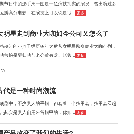
期节目中的选手周一围是一位演技扎实的演员，曾出演过多
豆瓣高分电影，在演技上可以说是很...
更多
:34
女明星走到商业大咖如今公司又怎么了
格格》的小燕子经历多年之后从女明星跻身商业大咖行列，
功劳怕是要归功与老公黄有龙。赵薇...
更多
:50
古代是一种时尚潮流
朝剧中，不少贵人的手指上都套着一个指甲套，指甲套看起
。其实是贵人们用来留指甲的，你知...
更多
:13
网产品改变了我们的生活?