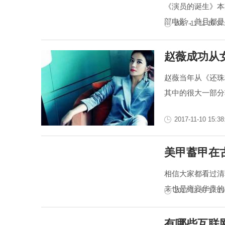
《演员的诞生》本
部电影，并且都是
2017-11-11 16:37
赵薇成功从
赵薇当年从《还珠
其中的很大一部分
2017-11-10 15:38
美甲蓄甲在
相信大家都看过清
来也是雍容华贵的
2017-12-30 17:19
有哪些互联