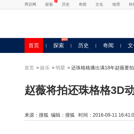
秀目网
探索
历史
奇闻
文化
地理
科
首页
探索
历史
奇闻
文
首页
>
娱乐
>
明星
> 还珠格格播出满18年赵薇要拍
赵薇将拍还珠格格3D
来源：
搜狐
编辑：搜狐 时间：2016-09-11 16:41:0