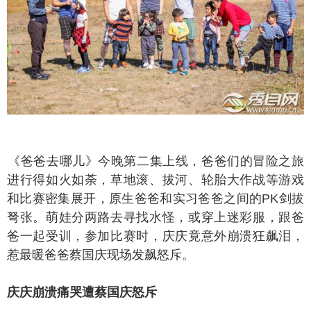
爸爸去哪儿》今晚第二集上线，爸爸们的冒险之旅
进行得如火如荼，草地滚、拔河、轮胎大作战等游戏
和比赛密集展开，原生爸爸和实习爸爸之间的PK剑拔
弩张。萌娃分两路去寻找水怪，或穿上迷彩服，跟爸
爸一起受训，参加比赛时，庆庆竟意外崩溃狂飙泪，
惹最暖爸爸蔡国庆现场发飙怒斥。
庆崩溃痛哭遭蔡国庆怒斥