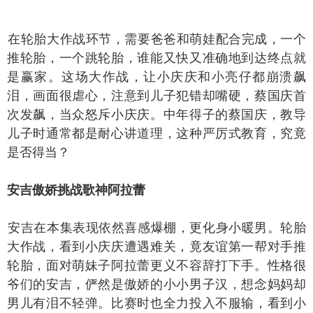
轮胎大作战环节，需要爸爸和萌娃配合完成，一个
推轮胎，一个跳轮胎，谁能又快又准确地到达终点就
是赢家。这场大作战，让小庆庆和小亮仔都崩溃飙
泪，画面很虐心，注意到儿子犯错却嘴硬，蔡国庆首
次发飙，当众怒斥小庆庆。中年得子的蔡国庆，教导
儿子时通常都是耐心讲道理，这种严厉式教育，究竟
是否得当？
吉傲娇挑战歌神阿拉蕾
吉在本集表现依然喜感爆棚，更化身小暖男。轮胎
大作战，看到小庆庆遭遇难关，竟友谊第一帮对手推
轮胎，面对萌妹子阿拉蕾更义不容辞打下手。性格很
爷们的安吉，俨然是傲娇的小小男子汉，想念妈妈却
男儿有泪不轻弹。比赛时也全力投入不服输，看到小