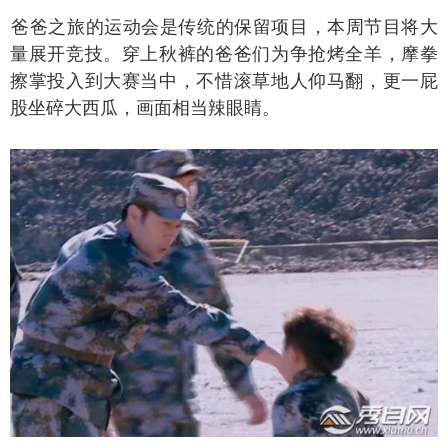
爸之旅的运动会是传统的保留项目，本周节目将大
量展开竞技。穿上秋裤的爸爸们为争抢烤全羊，摩拳
擦掌投入到大赛当中，不惜滚草地人仰马翻，更一屁
股坐碎大西瓜，画面相当辣眼睛。