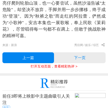
亮仔爬到轮胎山顶，也一心要尝试，虽然沙溢告诫“太
危险”，却坚决不放弃，手脚并用一步步挪移，终于成
功“登顶”。因为“秋裤之歌”而走红的阿拉蕾，俨然成
为“小歌神”，安吉本集也一展歌喉，奉上民歌《茉莉
花》，尽管唱得每一句都不在调上，但敢于挑战歌神
的精神可嘉。
来源：新浪
秀目网 /
娱乐 /
综艺
上一篇
下一页
打开互动页面，查看精彩热评 >
前任3即将上映影中主题曲吸引人关
注
电影