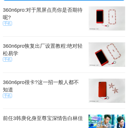
360n6pro:对于黑屏点亮你是否期待
呢?
手机
360n6pro恢复出厂设置教程:绝对轻
松易学
手机
360n6pro很卡?这一招一般人都不
知道
手机
前任3韩庚化身至尊宝深情告白林佳