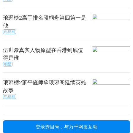
琅琊榜2高手排名段桐舟第四第一是
他
电视剧
伍世豪真实人物原型在香港到底值
得是谁
明星
琅琊榜2萧平旌师承琅琊阁延续英雄
故事
电视剧
登录秀目号，与万千网友互动