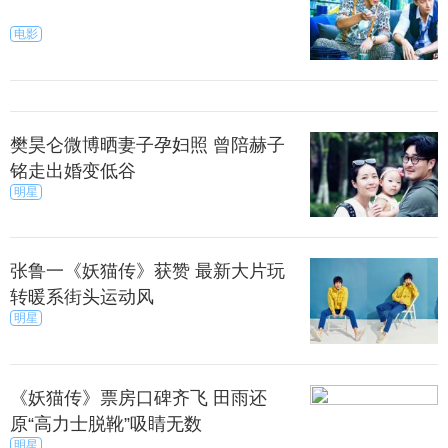
电影
樊昊仑微博晒妻子孕妇照 曾陪赫子
铭走出婚变低谷
明星
张鲁一《妖猫传》获赞 最新大片玩
转暖系街头运动风
明星
《妖猫传》票房口碑齐飞 田雨还
原“高力士脱靴”吸睛无数
明星