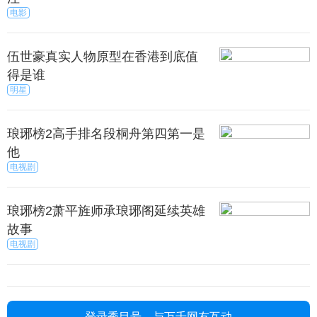
电影
伍世豪真实人物原型在香港到底值
得是谁
明星
琅琊榜2高手排名段桐舟第四第一是
他
电视剧
琅琊榜2萧平旌师承琅琊阁延续英雄
故事
电视剧
登录秀目号，与万千网友互动