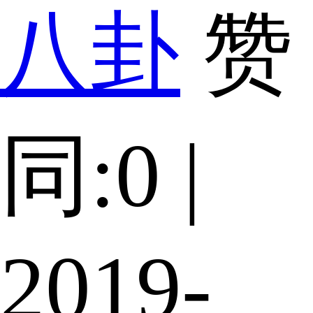
八卦
赞
同:0 |
2019-