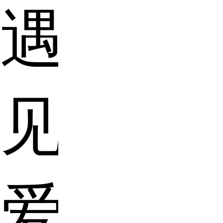
遇
见
爱