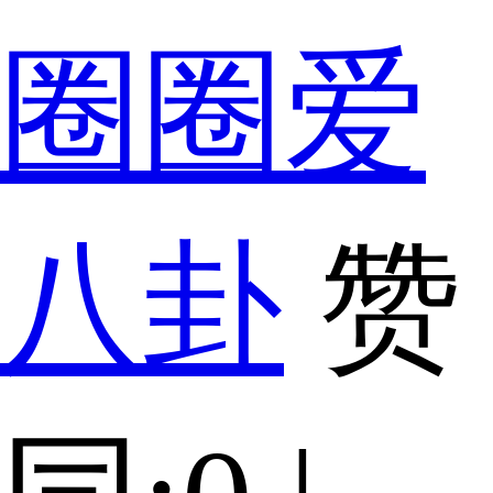
圈圈爱
八卦
赞