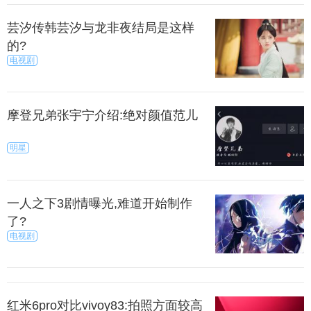
芸汐传韩芸汐与龙非夜结局是这样
的?
电视剧
摩登兄弟张宇宁介绍:绝对颜值范儿
明星
一人之下3剧情曝光,难道开始制作
了?
电视剧
红米6pro对比vivoy83:拍照方面较高