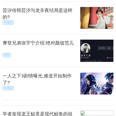
加3的拍照带来了不小的惊喜；而一加5采用了与
芸汐传韩芸汐与龙非夜结局是这样
R11同款的双摄模组，但是拿掉了对弱光成像非常关键
的?
的OIS光学防抖；虽然双摄可以拍出大光圈浅景深效
电视剧
果，但对于关键的成像质量来说，一加5其实是原地踏
步的。
摩登兄弟张宇宁介绍:绝对颜值范儿
明星
很显然，这款一加6概念手机的设计灵感来源于苹
果本月刚发布的iPhone X手机，但是它采用了对称
的“刘海”设计，顶部和底部都设置有用于放置耳机、传
一人之下3剧情曝光,难道开始制作
感器的凹槽。
了?
电视剧
然我们无法确定这两个凹槽中将会使用高端传感
器，或者只是扬声器，但是可以肯定的是，这款手机
的屏占比高达94%。在目前的智能手机中，83%的屏
学者发现龙王鲸竟是现代鲸鱼的祖