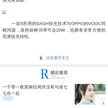
充有局限：
一加5所用的DASH快充技术与OPPO的VOOC同
根同源，虽然标称功率可达20W，也拥有非常方便的
亮屏快充特性。
首先，我们必须使用原装充电器加原装数据线方能
快充（某宝可以买到80元左右的OPPO充电器+一加数
点击展开全文
据线套装，省钱不少）；
次，我们很难买到能够支持VOOC快充的充电宝产
品（个别售价高达700的DIY充电宝支持VOOC快
一千零一夜莫南结局并没有与凌七
充），通用性比较差。
七在一起
电视剧
像素差：