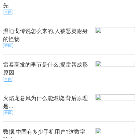
占比已经是一个相当高的数字。
先
奇闻
加6概念手机将使用1900万像素水平双后置摄像头设
计，前面板采用的是1600万像素超广角前置摄像头，
温迪戈传说怎么来的,人被恶灵附身
并配有虹膜识别传感器。
的怪物
奇闻
置方面，一加6概念手机将搭载高通骁龙845处理
器，最高8GB运行内存。机身由金属支撑，但是似乎
雷暴高发的季节是什么,揭雷暴成形
比之前的产品更光滑。
原因
奇闻
身背部配备发光的一加Logo，指纹识别传感器则被
嵌入显示屏幕。总的来说，一加6概念手机是一款相当
火焰龙卷风为什么能燃烧,背后原理
长的移动电话设备。
是....
来源：尚之潮
秀目网 /
科技 /
手机
奇闻
数据:中国有多少手机用户?这数字