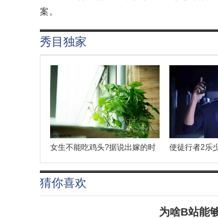
案。
秀目独家
女生不能吃鸡头?据说出嫁的时
使徒行者2乐
猜你喜欢
为啥B站能