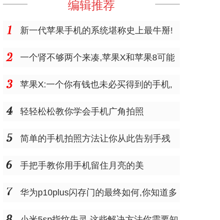
编辑推荐
新一代苹果手机的系统堪称史上最牛掰!
一个肾不够两个来凑,苹果X和苹果8可能
是我们高攀不起
苹果X:一个你有钱也未必买得到的手机,
砸锅卖铁也没用
轻轻松松教你学会手机广角拍照
简单的手机拍照方法让你从此告别手残
手把手教你用手机留住月亮的美
华为p10plus闪存门的最终如何,你知道多
少
小米5sp指纹失灵,这些解决方法你需要知