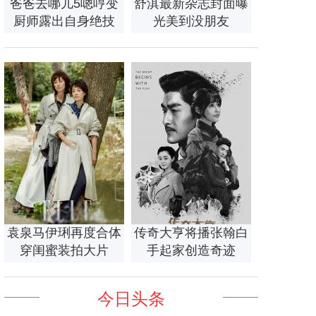
爸爸去哪儿5嗯哼变
舒淇最新杂志封面曝
厨师露出自身绝技
光美到没朋友
袁泉马伊琍再度合体
传奇大亨将播张翰白
穿闺蜜装拍大片
手起家创造奇迹
今日头条