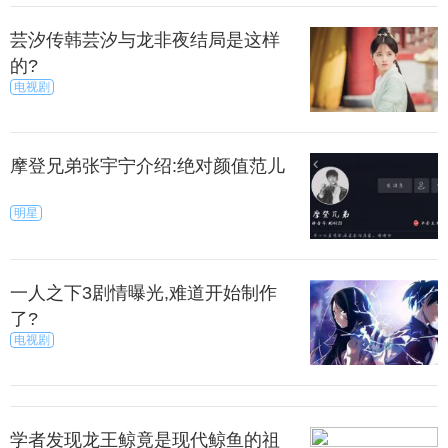
也就是说每天只能领180g。
芸汐传韩芸汐与龙非夜结局是这样
的?
、爱心捐赠，支付宝非常有意义的一个项目，这个爱
电视剧
心捐赠包括了很多项目，最简单的就是行走捐，每天
多行走几步就可以捐赠，做公益的同时也可以获得小
鸡饲料，每天限一次，180g。
摩登兄弟张宇宁介绍:绝对颜值范儿
然这个爱心捐赠不止是行走捐，还有很多非常有意
明星
义的爱心捐赠项目，这些项目是都可以做的，每天做
一次公益是不是也是非常有意义呢？
一人之下3剧情曝光,难道开始制作
了?
电视剧
、帮助好友驱赶前来抢食的小鸡，虽然每次获得的饲
料不是很多，但是也确实是一个快速获得饲料的方
法，每天多登陆几次蚂蚁庄园，随时查看好友状态，
学者发现龙王鲸竟是现代鲸鱼的祖