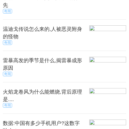
驱赶一次小鸡大约有20g左右的饲料可以获得。
先
奇闻
上所述，我们每天至少可以领540g小鸡饲料，这些
饲料绝对够小鸡吃一天的。需要注意的是，小鸡饲料
温迪戈传说怎么来的,人被恶灵附身
最多可以收540g，所以，领取了饲料之后可千万别攒
的怪物
着，抓紧喂小鸡才是最重要的。
奇闻
是如果你实在是不太怎么使用支付宝，还有一个方
雷暴高发的季节是什么,揭雷暴成形
法帮你养小鸡，那就是让你的小鸡去朋友那里蹭饭吃
原因
吧，虽然蹭饭是个技术活，但是总比没有的吃好。
奇闻
火焰龙卷风为什么能燃烧,背后原理
是....
奇闻
鸡蹭饭是需要蹭饭卡的，如果没有蹭饭卡是没法到
朋友那里蹭饭的，那么，蹭饭卡是如何获得呢？其实
数据:中国有多少手机用户?这数字
蹭饭卡就是玩星星球获得的奖励，每次只有一次奖