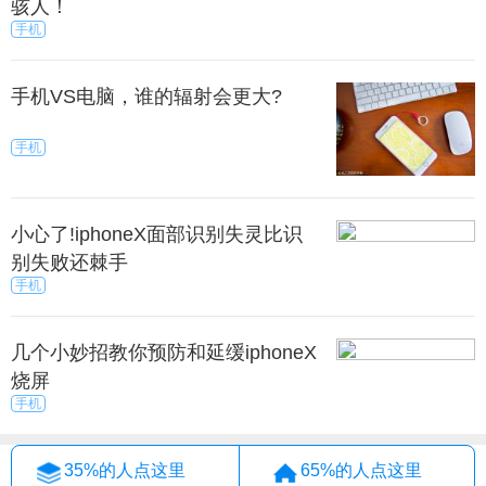
骇人！
励，只要足够的分就可以获得两张蹭饭卡。
手机
来源：秀目网
秀目网 /
科技 /
手机
手机VS电脑，谁的辐射会更大?
手机
小心了!iphoneX面部识别失灵比识
别失败还棘手
手机
几个小妙招教你预防和延缓iphoneX
烧屏
手机
35%的人点这里
65%的人点这里