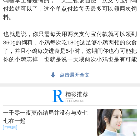
码基本上都是有的，一天三顿饭随便一次支付宝扫码
付款就可以了，这个单点付款每天最多可以领两次饲
料。
就是说，你只需每天用两次支付宝付款就可以领到
360g的饲料，小鸡每次吃180g这足够小鸡两顿的伙食
了，并且小鸡每次进食是5小时，这期间你也有可能把
你的小鸡忘掉，也就是说一天喂两次小鸡也是有可能
的。
点击展开全文
、在线付款，有很多人把在线付款和到店支付搞混，
甚至认为在线付款就是到店支付，最后还抱怨在线支
付多次都没有领到饲料。
一千零一夜莫南结局并没有与凌七
实这里的在线付款并不包括到店扫码支付，在线付
七在一起
款的范围包括转账、充值缴费、余额宝三项，哪怕是
电视剧
转1元也是会有饲料领取的，但是这个每天仅限一次，