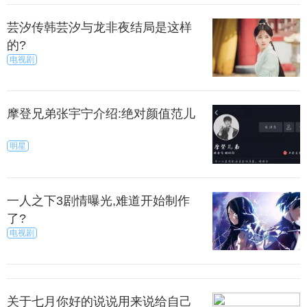
芸汐传韩芸汐与龙非夜结局是这样
的?
电视剧
摩登兄弟张宇宁介绍:绝对颜值范儿
明星
耀畅玩7x
一人之下3剧情曝光,难道开始制作
正面看上去，荣耀畅玩7X的屏占比相当客观，两侧
了?
边框较窄，上下额头也控制在了一个很小的范围内。
电视剧
将其和苹果iPhone8Plus放在一起可以看到。
上一篇
下一页
关于七月你好的说说用来说给自己