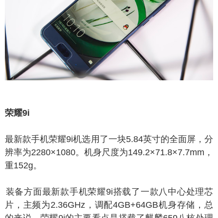
耀9i
最
新款手机
荣耀9i机选用了一块5.84英寸的全面屏，分
辨率为2280×1080。机身尺度为149.2×71.8×7.7mm，
重152g。
备方面最新款手机荣耀9i搭载了一款八中心处理芯
片，主频为2.36GHz，调配4GB+64GB机身存储，总