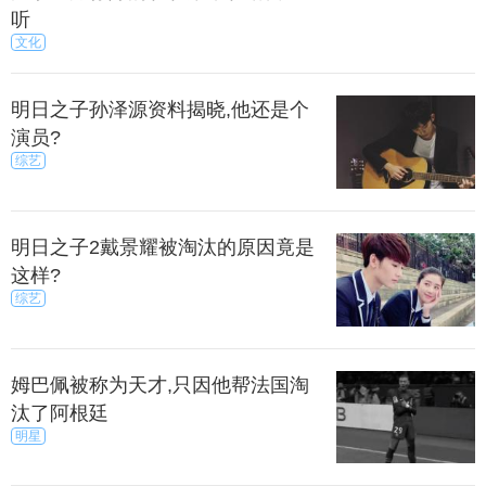
来源：秀目号
秀目网 /
科技 /
手机
听
文化
明日之子孙泽源资料揭晓,他还是个
演员?
综艺
明日之子2戴景耀被淘汰的原因竟是
这样?
综艺
姆巴佩被称为天才,只因他帮法国淘
汰了阿根廷
明星