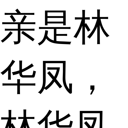
亲是林
华凤，
林华凤