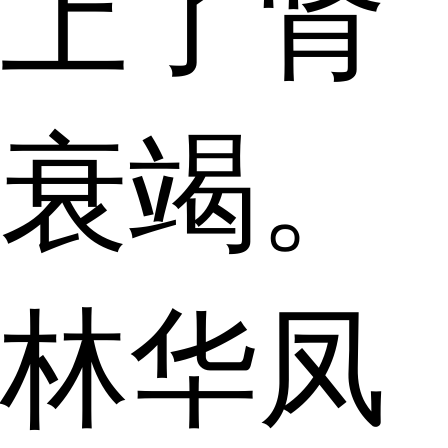
上了肾
衰竭。
林华凤