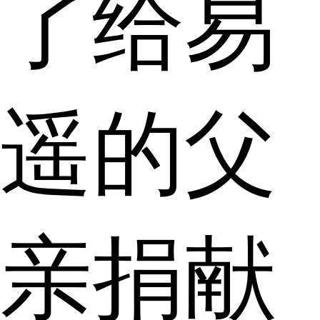
了给易
遥的父
亲捐献