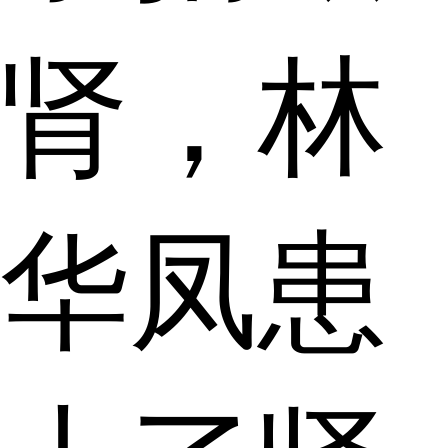
肾，林
华凤患