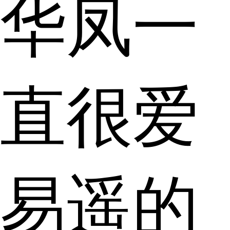
华凤一
直很爱
易遥的