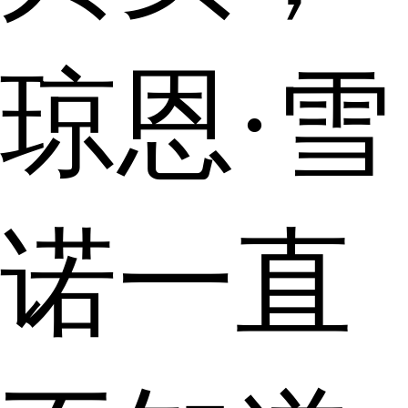
琼恩·雪
诺一直