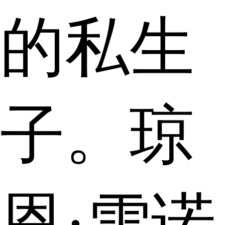
的私生
子。琼
恩·雪诺