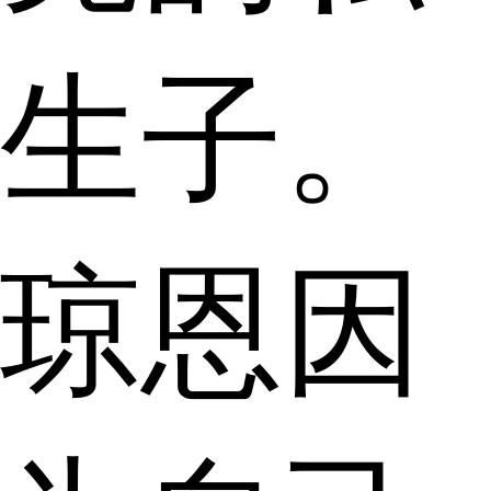
生子。
琼恩因