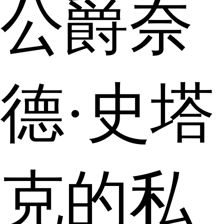
公爵奈
德·史塔
克的私