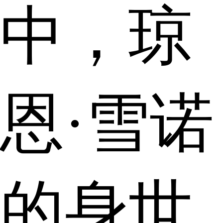
中，琼
恩·雪诺
的身世