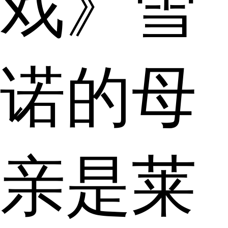
戏》雪
诺的母
亲是莱