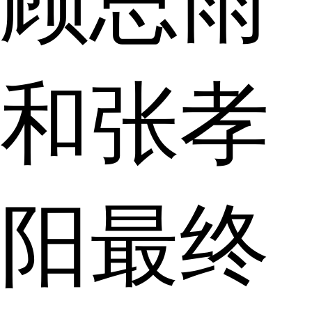
顾思雨
和张孝
阳最终