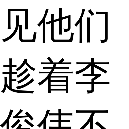
见他们
趁着李
俊伟不