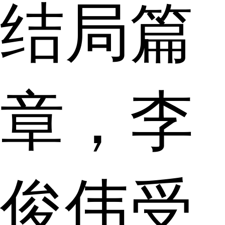
结局篇
章，李
俊伟受