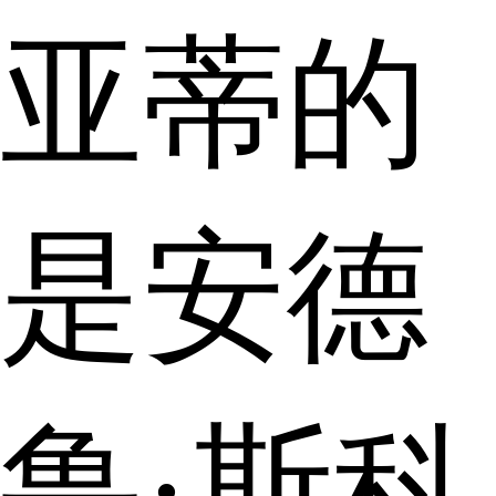
亚蒂的
是安德
鲁·斯科