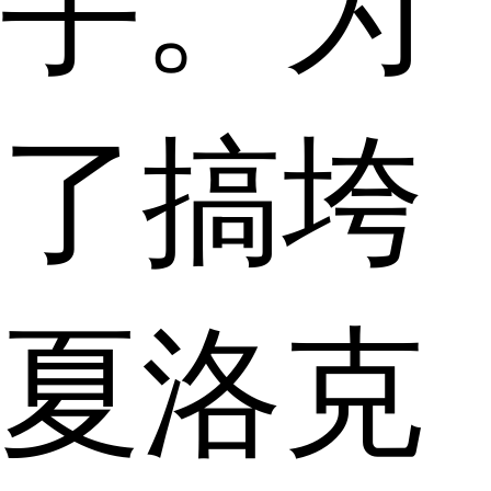
手。为
了搞垮
夏洛克