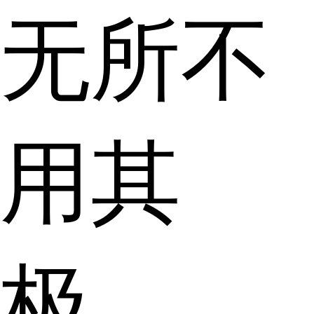
无所不
用其
极。