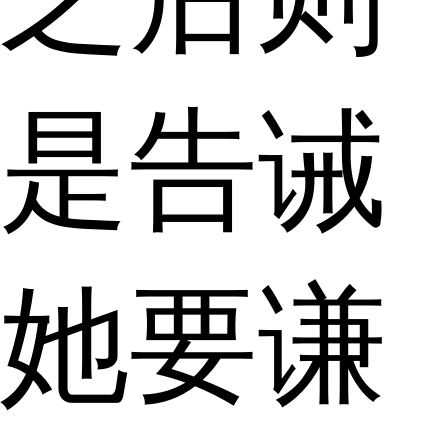
是告诫
她要谦