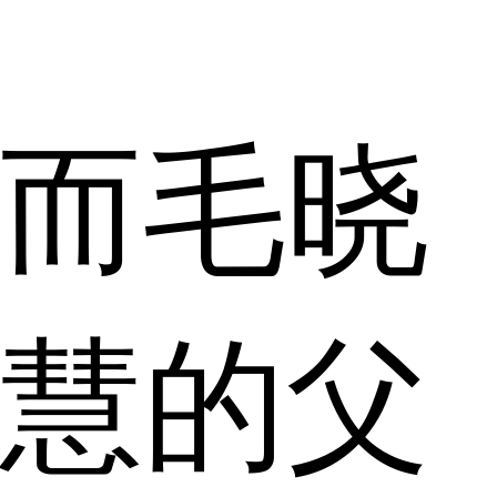
而毛晓
慧的父