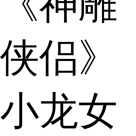
《神雕
侠侣》
小龙女