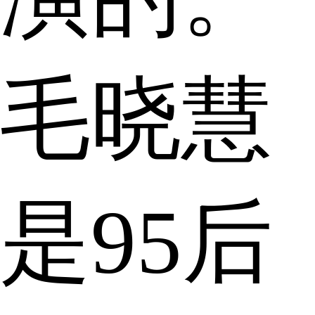
毛晓慧
是95后