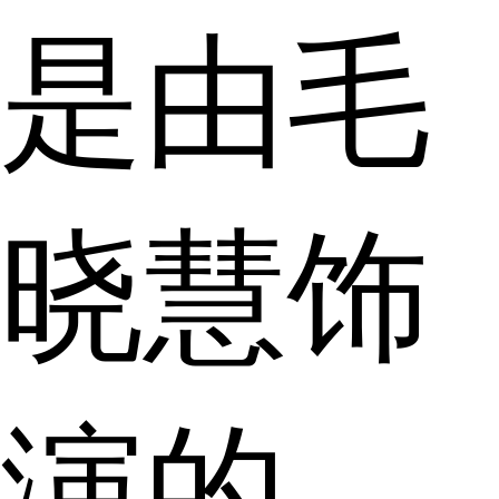
是由毛
晓慧饰
演的。