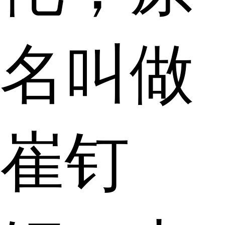
名叫做
崔钉