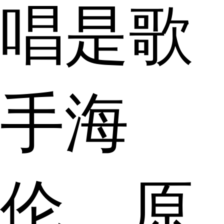
唱是歌
手海
伦，原