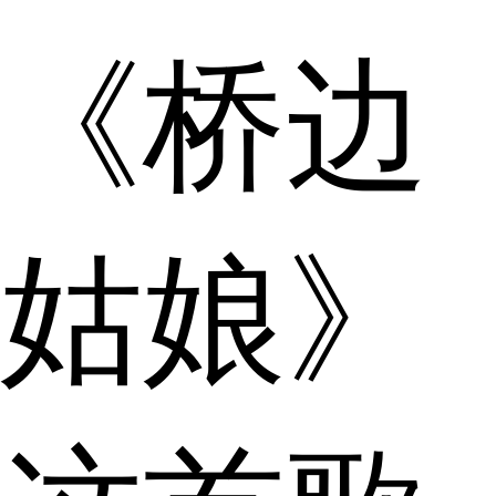
《桥边
姑娘》