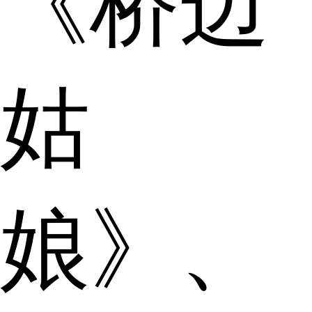
《桥边
姑
娘》、