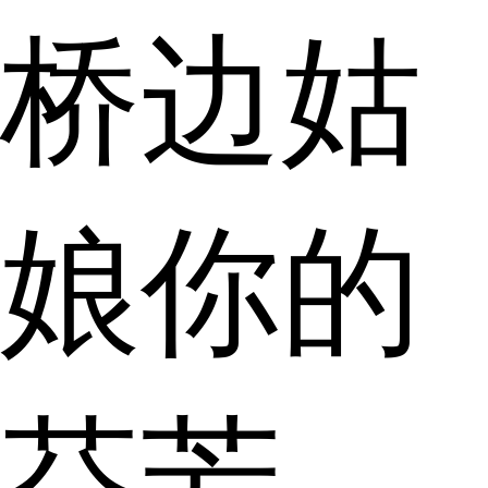
桥边姑
娘你的
芬芳，