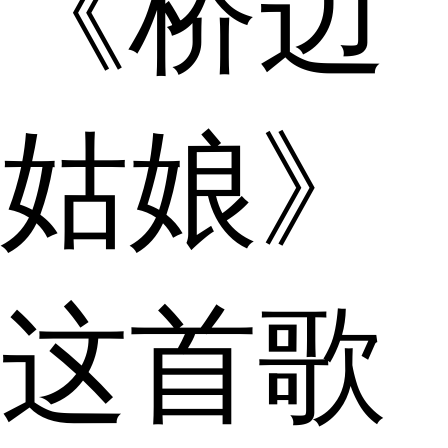
《桥边
姑娘》
这首歌