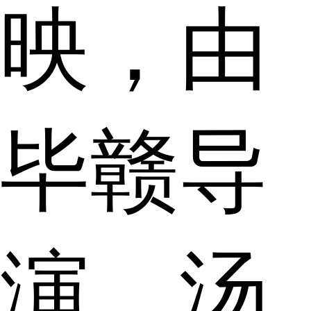
映，由
毕赣导
演，汤