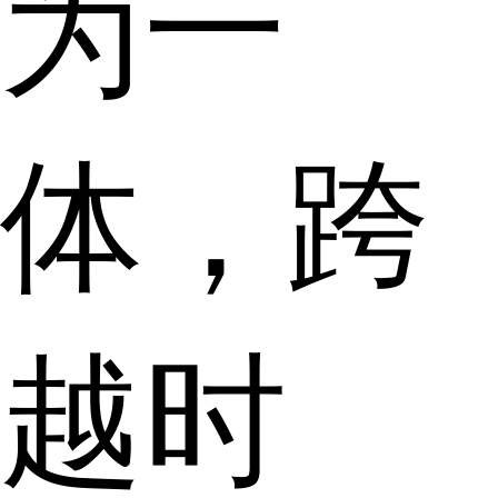
为一
体，跨
越时