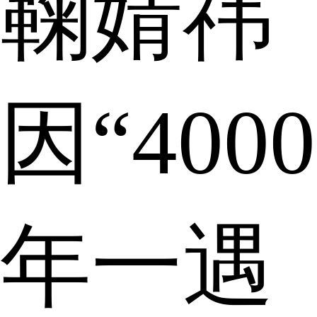
鞠婧祎
因“4000
年一遇