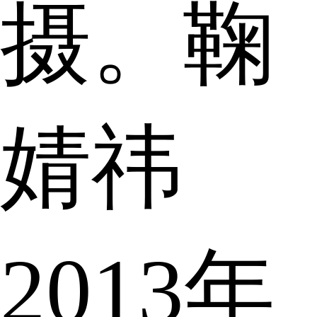
摄。鞠
婧祎
2013年