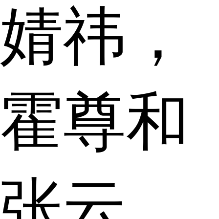
婧祎，
霍尊和
张云