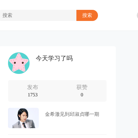
今天学习了吗
发布
获赞
1753
0
金希澈见到邱淑贞哪一期