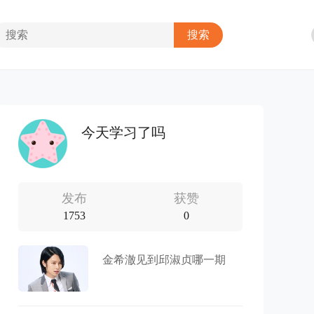
今天学习了吗
发布
获赞
1753
0
金希澈见到邱淑贞哪一期