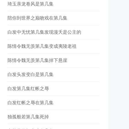
琦玉亲龙卷风是第几集
陪你到世界之巅吻戏在第几集
白发中无忧第几集发现漫夭是公主的
陈情令魏无羡第几集变成夷陵老祖
陈情令魏无羡第几集掉下悬崖
白发头发变白是第几集
白发第几集红帐之辱
白发红帐之辱在第几集
独孤般若第几集死掉