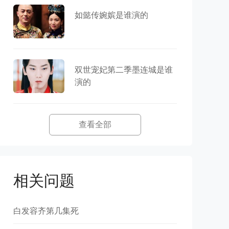
如懿传婉嫔是谁演的
双世宠妃第二季墨连城是谁
演的
查看全部
相关问题
白发容齐第几集死