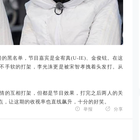
楼的黑名单，节目嘉宾是金宥真(U-IE)、金俊铉。在这
不手软的打架，李光洙更是被宋智孝拽着头发打。从
情的互相打架，但都是节目效果，打完之后两人的关
点，让这期的收视率也直线飙升，十分的好笑。


举报
分享