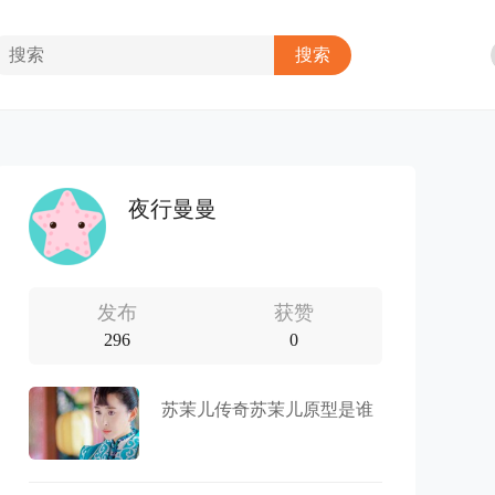
夜行曼曼
发布
获赞
296
0
苏茉儿传奇苏茉儿原型是谁