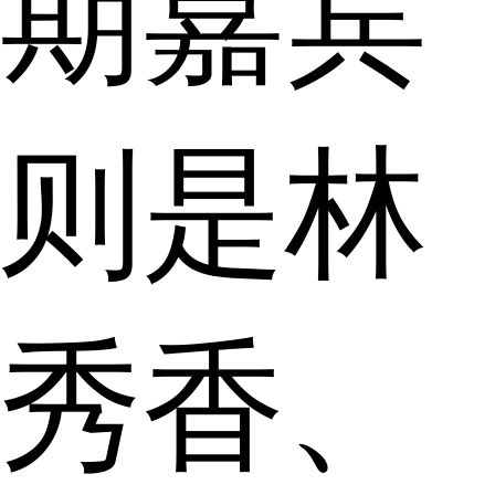
期嘉宾
则是林
秀香、