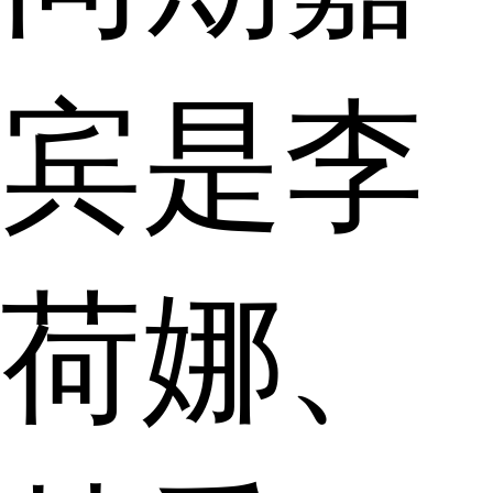
宾是李
荷娜、