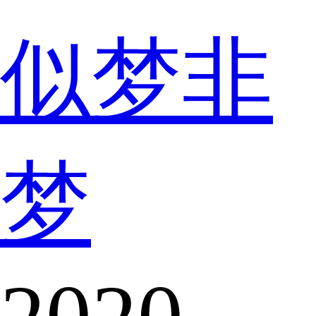
似梦非
梦