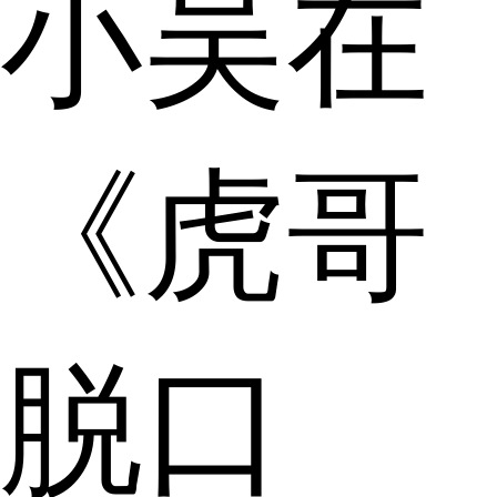
小吴在
《虎哥
脱口