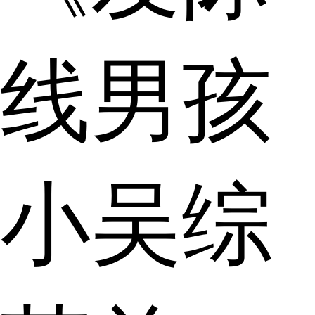
线男孩
小吴综