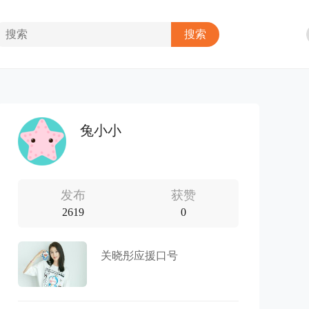
兔小小
发布
获赞
2619
0
关晓彤应援口号