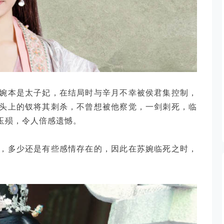
婉本是太子妃，在结局时与辛月不幸被侯君集控制，
头上的钗将其刺杀，不曾想被他察觉，一剑刺死，临
玉殒，令人倍感遗憾。
，多少还是有些感情存在的，因此在苏婉临死之时，