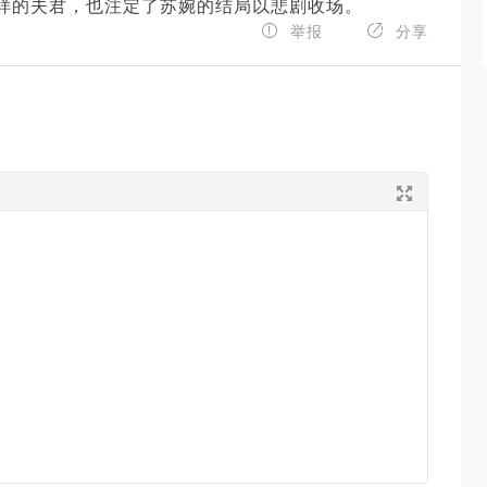
样的夫君，也注定了苏婉的结局以悲剧收场。


举报
分享