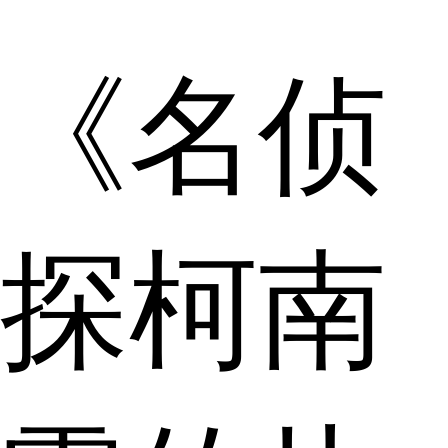
《名侦
探柯南