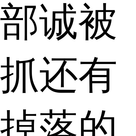
部诚被
抓还有
掉落的