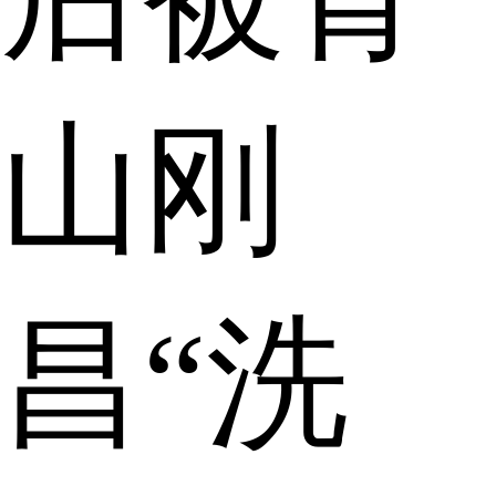
山刚
昌“洗