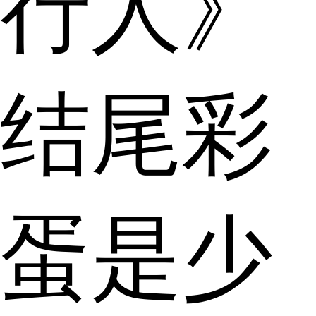
行人》
结尾彩
蛋是少