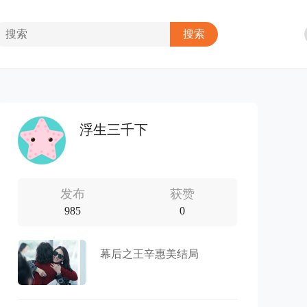
浮生三千下
发布
获赞
985
0
幕后之王辛惠美结局