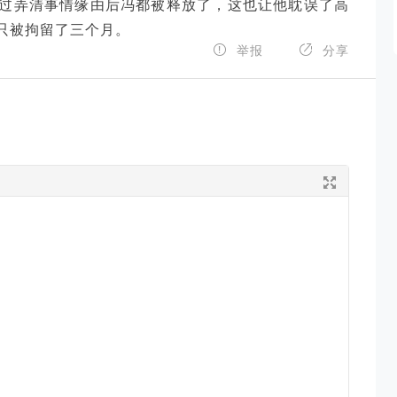
过弄清事情缘由后冯都被释放了，这也让他耽误了高
只被拘留了三个月。


举报
分享