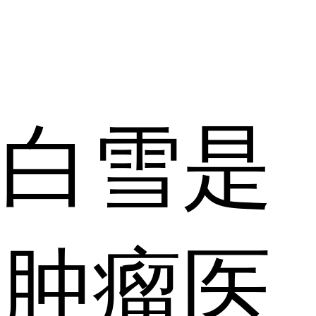
白雪是
肿瘤医