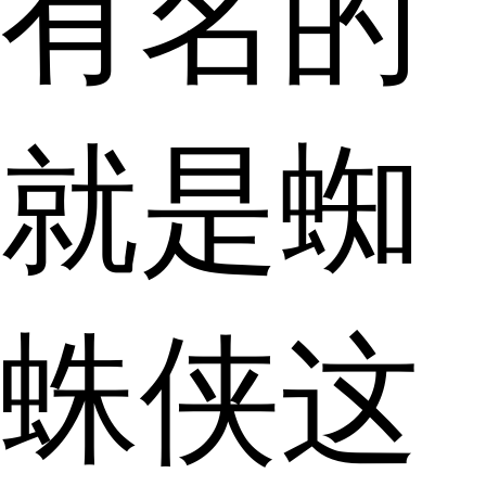
有名的
就是蜘
蛛侠这