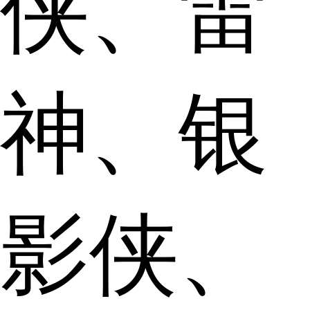
侠、雷
神、银
影侠、