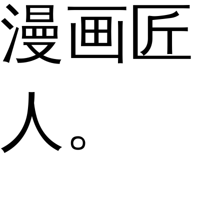
漫画匠
人。