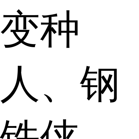
变种
人、钢
铁侠、