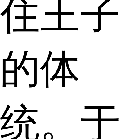
住王子
的体
统。于