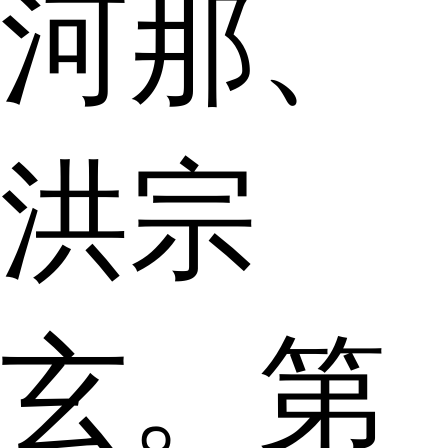
河那、
洪宗
玄。第