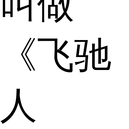
叫做
《飞驰
人