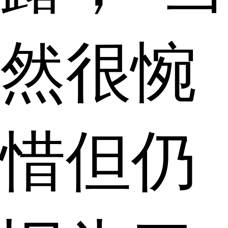
然很惋
惜但仍