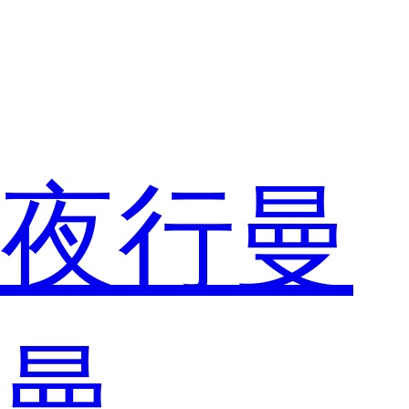
夜行曼
曼