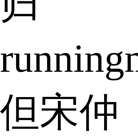
归
runnin
但宋仲