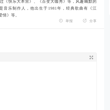
持过《快乐大本营》、《百变大咖秀》等，风趣幽默的
音乐制作人，他出生于1981年，经典歌曲有《江
爱情》等。


举报
分享