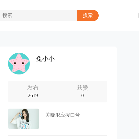
兔小小
发布
获赞
2619
0
关晓彤应援口号