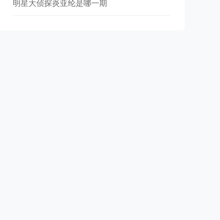
明星大侦探炎亚纶是哪一期