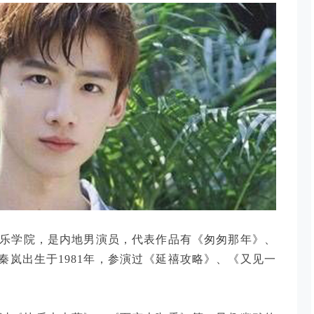
音乐学院，是内地男演员，代表作品有《匆匆那年》、
岚出生于1981年，参演过《延禧攻略》、《又见一