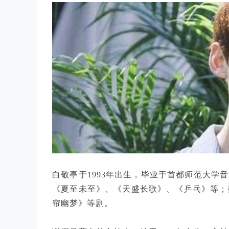
白敬亭于1993年出生，毕业于首都师范大学
《夏至未至》、《天盛长歌》、《乒乓》等；秦
帘幽梦》等剧。